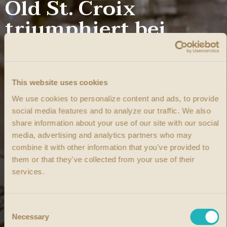
Old St. Croix
triumphiert bei
Meininger's
Non Plus Ultra Very Rare und 1888 Copenhagen XO
This website uses cookies
Reserve mit ISW Gold Award ausgezeichnet.
We use cookies to personalize content and ads, to provide
social media features and to analyze our traffic.
We also
share information about your use of our site with our social
media, advertising and analytics partners who may
combine it with other information that you've provided to
them or that they've collected from your use of their
services.
Consent
Necessary
Selection