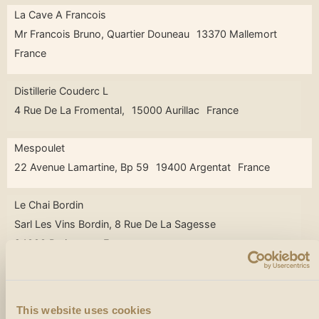
La Cave A Francois
Mr Francois Bruno, Quartier Douneau
13370 Mallemort
France
Distillerie Couderc L
4 Rue De La Fromental,
15000 Aurillac
France
Mespoulet
22 Avenue Lamartine, Bp 59
19400 Argentat
France
Le Chai Bordin
Sarl Les Vins Bordin, 8 Rue De La Sagesse
24000 Perigueux
France
Cave De La Tour
53 Rue Des Alliés,
24360 Piegut Pluviers
France
This website uses cookies