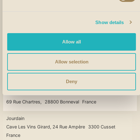
21 Rue De La Louhière,
25500 Morteau
France
Chays Boissons
Show details
9 Rue Du Collège,
25800 Valdahon
France
Allow all
Le Cepage
Za Les Petits Champs,
26120 Montelier
France
Allow selection
Cave La Passion Des Vins
98 Gde Rue Jean Jaurès
26300 Bourg De Peage
France
Deny
La Cave Chai Robert
69 Rue Chartres,
28800 Bonneval
France
Jourdain
Cave Les Vins Girard, 24 Rue Ampère
3300 Cusset
France