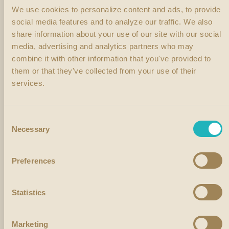
We use cookies to personalize content and ads, to provide
Cave Le Chabrol
social media features and to analyze our traffic.
We also
Rue Paul Duranthon,
24400 Mussidan
France
share information about your use of our site with our social
media, advertising and analytics partners who may
Lucemar
combine it with other information that you've provided to
81 Rue De Belfort,
25000 Besancon
France
them or that they've collected from your use of their
services.
Debrie
20 Rue Velotte,
25200 Montbeliard
France
Consent
Necessary
Selection
Jacquot Pierre
59 Rue Des Lavaux,
25300 Pontarlier
France
Preferences
Dufay Boissons
6 Grande Rue,
25360 Lanans
France
Statistics
Rieme Boissons
Marketing