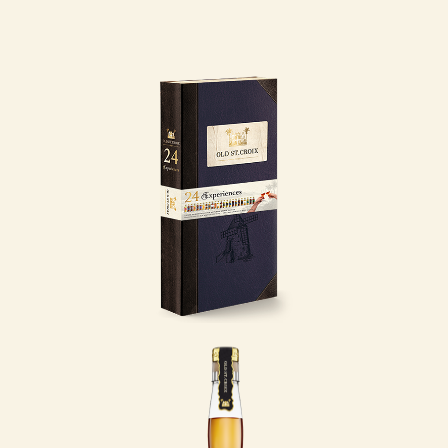
24 Experiences,
2025 Udgave
Invitér dine sanser på
en rejse med Old St.
Croix – 24 Oplevelser.
En eksklusiv
smagekasse, der tager
dig med tilbage til de
caribiske øer.
LÆS MERE
175 Years
Anniversary
I 2013 var det præcis
175 år siden, at den