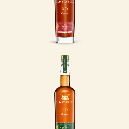
dans om træet, selvom
grantræet måtte sejles
over Atlanten.
LÆS MERE
Port Cask
Er du til dybe,
komplekse
smagsnuancer med et
strejf af frugtig
elegance? Så er Old St.
Croix XO Reserve - Port
Cask et oplagt valg.