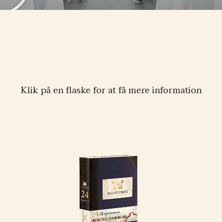
Klik på en flaske for at få mere information
24 Experiences,
2025 Udgave
Invitér dine sanser på
en rejse med Old St.
Croix – 24 Oplevelser.
En eksklusiv
smagekasse, der tager
dig med tilbage til de
caribiske øer.