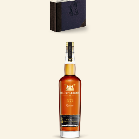
LÆS MERE
175 Years
Anniversary
I 2013 var det præcis
175 år siden, at den
danske apoteker
Albert Heinrich Riise
åbnede dørene til sit
apotek på Saint
Thomas i De Dansk
Vestindiske Øer.
LÆS MERE