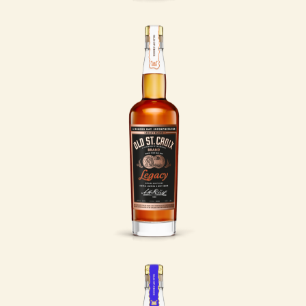
XO Legacy
Reserve
For 150 år siden
introducerede den
danske apoteker og
eventyrer Albert
Heinrich Riise spiritus
fra Vestindien til verden
under navnet Old St.
Croix - en hyldest til
den frodige caribiske ø
St. Croix, kendt for sin
sukkerrørsproduktion.
LÆS MERE
Thin Blue Line
Når du nyder dette