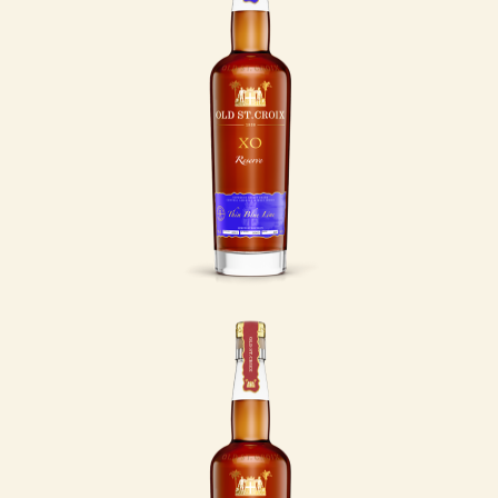
blend, støtter du Thin
Blue Line Denmark – en
nonprofit
organisation, der
hjælper nuværende og
tidligere politifolk,
som er kommet fysisk
eller psykisk til skade i
tjenesten.
LÆS MERE
Christmas
Edition
Julen i det tidligere
Dansk Vestindien blev
fejret som i Norden –
med salmer,
juleevangelium og