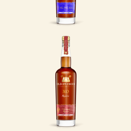
tjenesten.
LÆS MERE
Christmas
Edition
Julen i det tidligere
Dansk Vestindien blev
fejret som i Norden –
med salmer,
juleevangelium og
dans om træet, selvom
grantræet måtte sejles
over Atlanten.
LÆS MERE