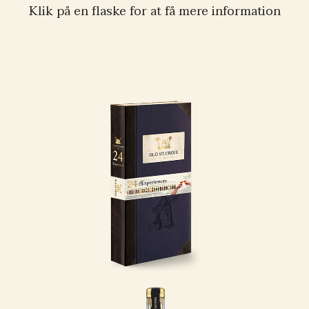
Klik på en flaske for at få mere information
24 Experiences,
2025 Udgave
Invitér dine sanser på
en rejse med Old St.
Croix – 24 Oplevelser.
En eksklusiv
smagekasse, der tager
dig med tilbage til de
caribiske øer.
LÆS MERE
175 Years