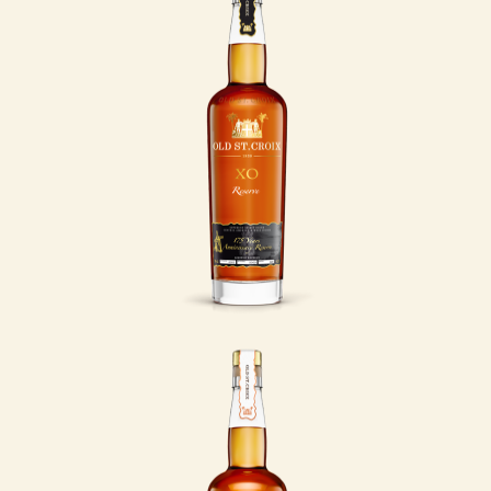
Anniversary
I 2013 var det præcis
175 år siden, at den
danske apoteker
Albert Heinrich Riise
åbnede dørene til sit
apotek på Saint
Thomas i De Dansk
Vestindiske Øer.
LÆS MERE
XO Legacy
Reserve
For 150 år siden
introducerede den
danske apoteker og