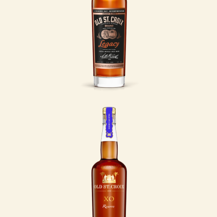
eventyrer Albert
Heinrich Riise spiritus
fra Vestindien til verden
under navnet Old St.
Croix - en hyldest til
den frodige caribiske ø
St. Croix, kendt for sin
sukkerrørsproduktion.
LÆS MERE
Thin Blue Line
Når du nyder dette
blend, støtter du Thin
Blue Line Denmark – en
nonprofit
organisation, der
hjælper nuværende og
tidligere politifolk,
som er kommet fysisk
eller psykisk til skade i