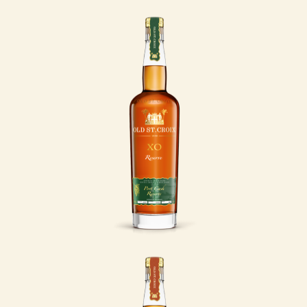
Port Cask
Er du til dybe,
komplekse
smagsnuancer med et
strejf af frugtig
elegance? Så er Old St.
Croix XO Reserve - Port
Cask et oplagt valg.
LÆS MERE
Ambre d`Or
Ambre d’Or betyder
“gyldent rav” og