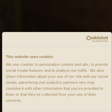
This website uses cookies
We use cookies to personalize content and ads, to provide
social media features and to analyze our traffic.
We also
share information about your use of our site with our social
media, advertising and analytics partners who may
combine it with other information that you've provided to
them or that they've collected from your use of their
services.